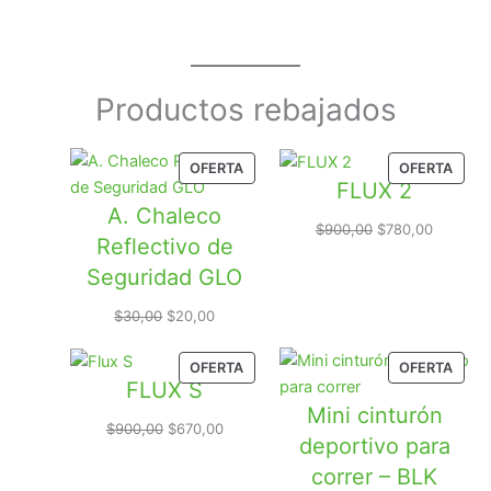
Productos rebajados
PRODUCTO
PROD
OFERTA
OFERTA
FLUX 2
EN
EN
A. Chaleco
OFERTA
OFER
El
El
$
900,00
$
780,00
Reflectivo de
precio
precio
Seguridad GLO
original
actual
era:
es:
El
El
$
30,00
$
20,00
$900,00.
$780,00
precio
precio
original
actual
PRODUCTO
PROD
OFERTA
OFERTA
era:
es:
FLUX S
EN
EN
$30,00.
$20,00.
Mini cinturón
OFERTA
OFER
El
El
$
900,00
$
670,00
deportivo para
precio
precio
correr – BLK
original
actual