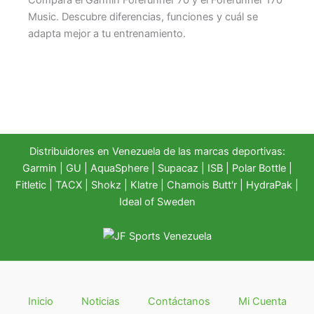
Compara el Garmin Forerunner 70 y el Forerunner 170
Music. Descubre diferencias, funciones y cuál se
adapta mejor a tu entrenamiento.
Distribuidores en Venezuela de las marcas deportivas:
Garmin
|
GU
|
AquaSphere
|
Supacaz
| ISB |
Polar Bottle
|
Fitletic
|
TACX
|
Shokz
|
Klatre
|
Chamois Butt'r
|
HydraPak
|
Ideal of Sweden
Inicio
Noticias
Contáctanos
Mi Cuenta