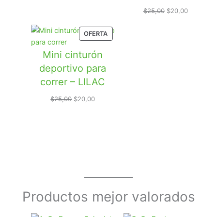
era:
es:
El
El
$
25,00
$
20,00
$900,00.
$670,00.
precio
precio
original
actual
PRODUCTO
OFERTA
era:
es:
EN
$25,00.
$20,00.
Mini cinturón
OFERTA
deportivo para
correr – LILAC
El
El
$
25,00
$
20,00
precio
precio
original
actual
era:
es:
$25,00.
$20,00.
Productos mejor valorados