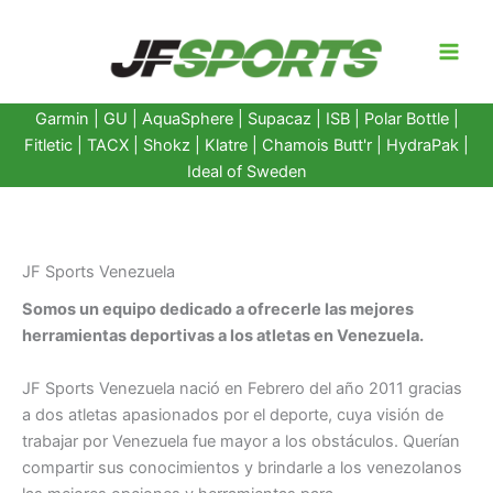
Ir
al
contenido
Garmin
|
GU
|
AquaSphere
|
Supacaz
| ISB |
Polar Bottle
|
Fitletic
|
TACX
|
Shokz
|
Klatre
|
Chamois Butt'r
|
HydraPak
|
Ideal of Sweden
JF Sports Venezuela
Somos un equipo dedicado a ofrecerle las mejores
herramientas deportivas a los atletas en Venezuela.
JF Sports Venezuela nació en Febrero del año 2011 gracias
a dos atletas apasionados por el deporte, cuya visión de
trabajar por Venezuela fue mayor a los obstáculos. Querían
compartir sus conocimientos y brindarle a los venezolanos