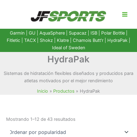
Ir
al
contenido
Garmin
|
GU
|
AquaSphere
|
Supacaz
| ISB |
Polar Bottle
|
Fitletic
|
TACX
|
Shokz
|
Klatre
|
Chamois Butt'r
|
HydraPak
|
Ideal of Sweden
HydraPak
Sistemas de hidratación flexibles diseñados y producidos para
atletas motivados por el mejor rendimiento
Inicio
Productos
HydraPak
Ordenado
Mostrando 1–12 de 43 resultados
por
popularidad