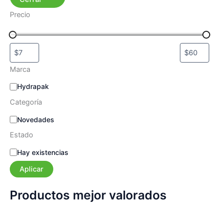
Precio
Marca
M
Hydrapak
a
Categoría
r
c
C
Novedades
a
a
Estado
t
e
E
Hay existencias
g
s
o
Aplicar
t
r
a
í
d
Productos mejor valorados
a
o