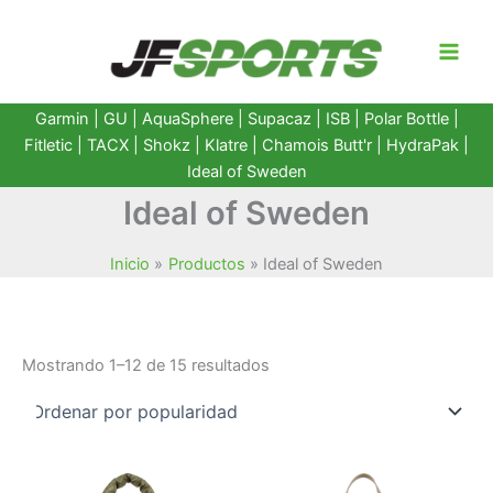
Ir
al
contenido
Garmin
|
GU
|
AquaSphere
|
Supacaz
| ISB |
Polar Bottle
|
Fitletic
|
TACX
|
Shokz
|
Klatre
|
Chamois Butt'r
|
HydraPak
|
Ideal of Sweden
Ideal of Sweden
Inicio
Productos
Ideal of Sweden
Ordenado
Mostrando 1–12 de 15 resultados
por
popularidad