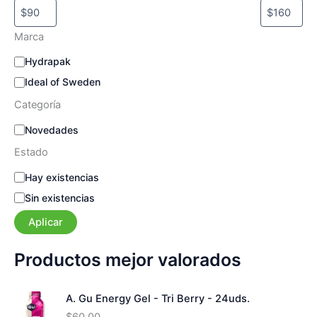
Marca
M
Hydrapak
a
Ideal of Sweden
r
c
Categoría
a
C
Novedades
a
Estado
t
e
E
Hay existencias
g
s
Sin existencias
o
t
r
a
Aplicar
í
d
a
o
Productos mejor valorados
A. Gu Energy Gel - Tri Berry - 24uds.