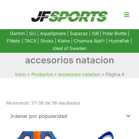
Ir
al
contenido
Garmin
|
GU
|
AquaSphere
|
Supacaz
| ISB |
Polar Bottle
|
Fitletic
|
TACX
|
Shokz
|
Klatre
|
Chamois Butt'r
|
HydraPak
|
Ideal of Sweden
accesorios natacion
Inicio
Productos
accesorios natacion
Página 4
Ordenado
Mostrando 37–38 de 38 resultados
por
popularidad