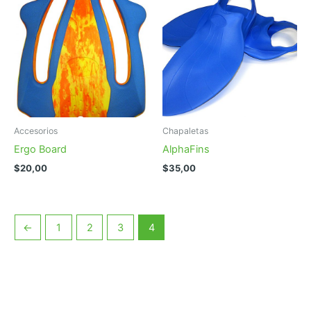
Accesorios
Chapaletas
Ergo Board
AlphaFins
$
20,00
$
35,00
←
1
2
3
4