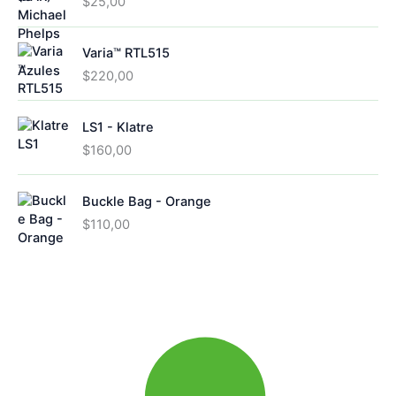
$
25,00
Varia™ RTL515
$
220,00
LS1 - Klatre
$
160,00
Buckle Bag - Orange
$
110,00