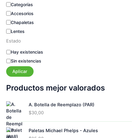
c
C
Categorías
a
a
Accesorios
t
e
Chapaletas
g
Lentes
o
r
Estado
í
E
Hay existencias
a
s
Sin existencias
t
a
Aplicar
d
o
Productos mejor valorados
A. Botella de Reemplazo (PAR)
$
30,00
Paletas Michael Phelps - Azules