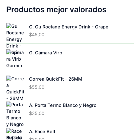
d
Productos mejor valorados
o
C. Gu Roctane Energy Drink - Grape
$
45,00
G. Cámara Virb
Correa QuickFit - 26MM
$
55,00
A. Porta Termo Blanco y Negro
$
35,00
A. Race Belt
$
20,00