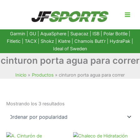
Ir
al
contenido
Garmin
|
GU
|
AquaSphere
|
Supacaz
| ISB |
Polar Bottle
|
Fitletic
|
TACX
|
Shokz
|
Klatre
|
Chamois Butt'r
|
HydraPak
|
Ideal of Sweden
cinturon porta agua para correr
Inicio
Productos
cinturon porta agua para correr
Ordenado
Mostrando los 3 resultados
por
popularidad