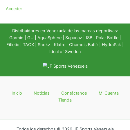
Acceder
Distribuidores en Venezuela de las marcas deportivas:
Garmin
|
GU
|
AquaSphere
|
Supacaz
| ISB |
Polar Bottle
|
Fitletic
|
TACX
|
Shokz
|
Klatre
|
Chamois Butt'r
|
HydraPak
|
Ideal of Sweden
Inicio
Noticias
Contáctanos
Mi Cuenta
Tienda
Todos los derechos © 2026 JF Sports Venezuela