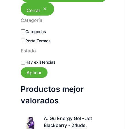
Cerrar
Categoría
C
Categorías
a
Porta Termos
t
e
Estado
g
o
E
Hay existencias
r
s
í
t
Aplicar
a
a
d
Productos mejor
o
valorados
A. Gu Energy Gel - Jet
Blackberry - 24uds.