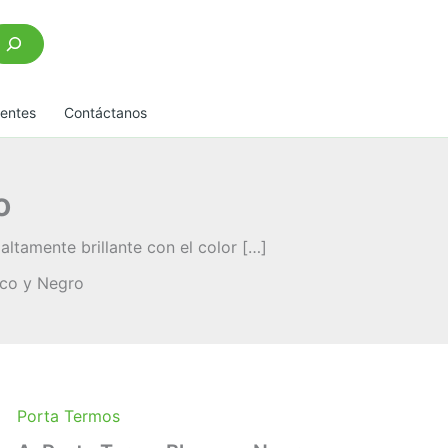
scar
uentes
Contáctanos
o
tamente brillante con el color […]
nco y Negro
Porta Termos