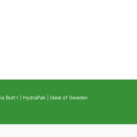
s Butt'r
|
HydraPak
|
Ideal of Sweden