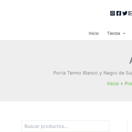
Ir
al
contenido
Inicio
Tienda
Porta Termo Blanco y Negro de Sup
Inicio
Pr
B
u