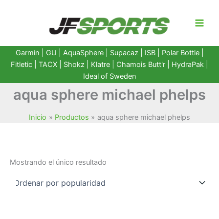
Ir
al
contenido
Garmin
|
GU
|
AquaSphere
|
Supacaz
| ISB |
Polar Bottle
|
Fitletic
|
TACX
|
Shokz
|
Klatre
|
Chamois Butt'r
|
HydraPak
|
Ideal of Sweden
aqua sphere michael phelps
Inicio
Productos
aqua sphere michael phelps
Mostrando el único resultado