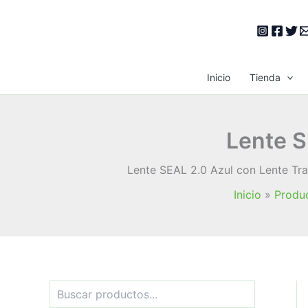
Ir
al
contenido
Inicio
Tienda
Lente S
Lente SEAL 2.0 Azul con Lente Tra
Inicio
Produ
B
u