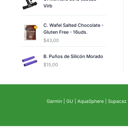
Virb
C. Wafel Salted Chocolate -
Gluten Free - 16uds.
$
43,00
B. Puños de Silicón Morado
$
15,00
Garmin
|
GU
|
AquaSphere
|
Supacaz