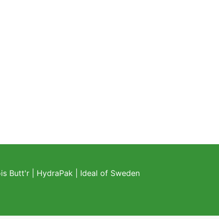
s Butt'r
|
HydraPak
|
Ideal of Sweden