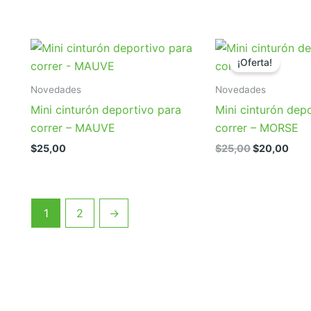
¡Oferta!
Novedades
Novedades
Mini cinturón deportivo para
Mini cinturón dep
correr – MAUVE
correr – MORSE
El
El
$
25,00
$
25,00
$
20,00
precio
prec
original
actu
era:
es:
$25,00.
$20,
1
2
→