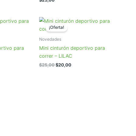
¡Oferta!
Novedades
ortivo para
Mini cinturón deportivo para
correr – LILAC
El
El
$
25,00
$
20,00
io
precio
precio
al
original
actual
era:
es:
00.
$25,00.
$20,00.