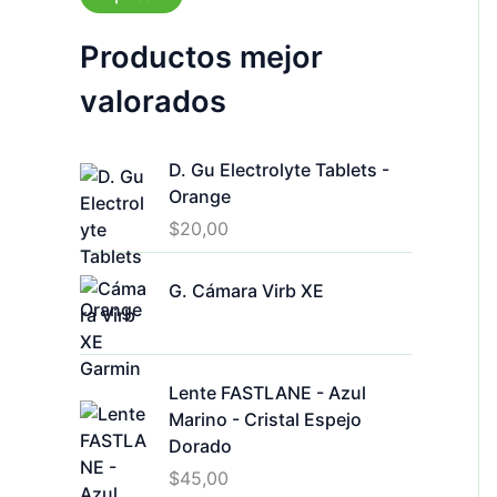
a
a
d
Productos mejor
o
valorados
D. Gu Electrolyte Tablets -
Orange
$
20,00
G. Cámara Virb XE
Lente FASTLANE - Azul
Marino - Cristal Espejo
Dorado
$
45,00