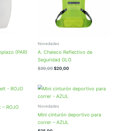
Novedades
mplazo (PAR)
A. Chaleco Reflectivo de
Seguridad GLO
El
El
$
30,00
$
20,00
precio
precio
original
actual
era:
es:
$30,00.
$20,00.
Novedades
t – ROJO
Mini cinturón deportivo para
correr – AZUL
$
25,00