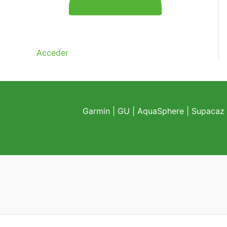
Acceder
Garmin
|
GU
|
AquaSphere
|
Supacaz