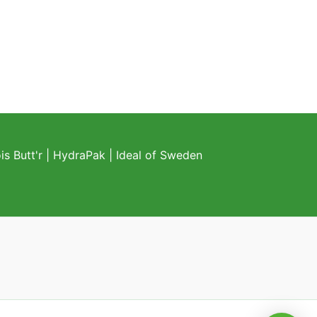
s Butt'r
|
HydraPak
|
Ideal of Sweden