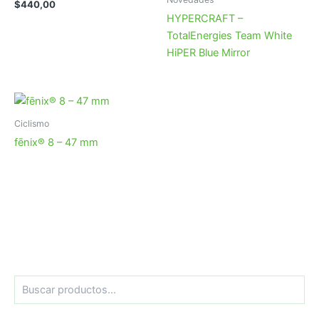
$
440,00
HYPERCRAFT –
TotalEnergies Team White
HiPER Blue Mirror
Ciclismo
fēnix® 8 – 47 mm
B
u
s