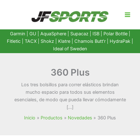
Ir
al
contenido
Garmin
|
GU
|
AquaSphere
|
Supacaz
| ISB |
Polar Bottle
|
Fitletic
|
TACX
|
Shokz
|
Klatre
|
Chamois Butt'r
|
HydraPak
|
Ideal of Sweden
360 Plus
Los tres bolsillos para correr elásticos brindan
mucho espacio para todos sus elementos
esenciales, de modo que pueda llevar cómodamente
[…]
Inicio
Productos
Novedades
360 Plus