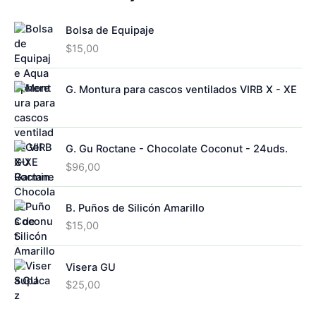
s
u
p
t
u
c
r
o
c
Bolsa de Equipaje
t
o
s
t
o
d
$
15,00
o
s
u
s
c
G. Montura para cascos ventilados VIRB X - XE
t
o
s
G. Gu Roctane - Chocolate Coconut - 24uds.
$
96,00
B. Puños de Silicón Amarillo
$
15,00
Visera GU
$
25,00