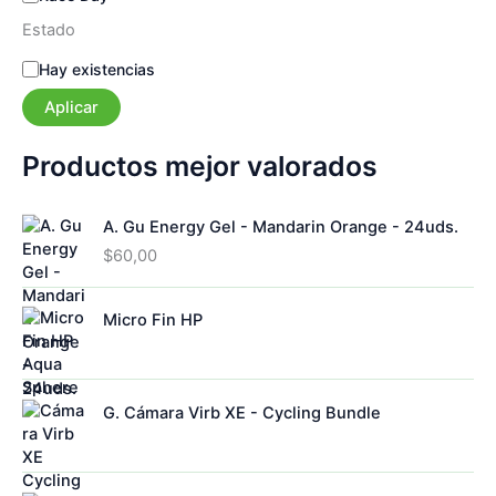
a
Estado
E
Hay existencias
s
Aplicar
t
a
d
Productos mejor valorados
o
A. Gu Energy Gel - Mandarin Orange - 24uds.
$
60,00
Micro Fin HP
G. Cámara Virb XE - Cycling Bundle