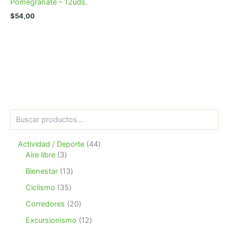
Pomegranate – 12uds.
$
54,00
B
u
s
4
Actividad / Deporte
44
c
3
4
a
Aire libre
3
r
p
p
1
Bienestar
13
r
r
3
o
o
3
Ciclismo
35
p
d
d
5
r
2
Corredores
20
u
u
p
o
0
c
c
r
1
Excursionismo
12
d
p