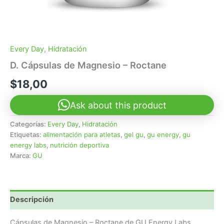
Every Day
,
Hidratación
D. Cápsulas de Magnesio – Roctane
$
18,00
Ask about this product
Categorías:
Every Day
,
Hidratación
Etiquetas:
alimentación para atletas
,
gel gu
,
gu energy
,
gu
energy labs
,
nutrición deportiva
Marca:
GU
Descripción
Cápsulas de Magnesio – Roctane de GU Energy Labs