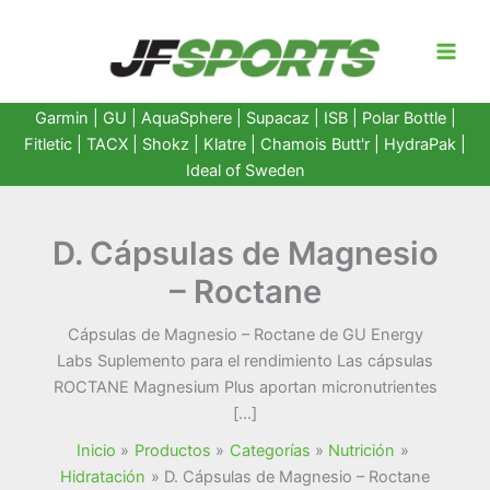
Ir
al
contenido
Garmin
|
GU
|
AquaSphere
|
Supacaz
| ISB |
Polar Bottle
|
Fitletic
|
TACX
|
Shokz
|
Klatre
|
Chamois Butt'r
|
HydraPak
|
Ideal of Sweden
D. Cápsulas de Magnesio
– Roctane
Cápsulas de Magnesio – Roctane de GU Energy
Labs Suplemento para el rendimiento Las cápsulas
ROCTANE Magnesium Plus aportan micronutrientes
[…]
Inicio
Productos
Categorías
Nutrición
Hidratación
D. Cápsulas de Magnesio – Roctane