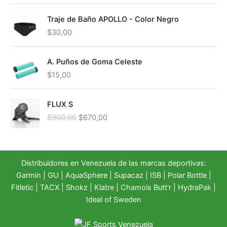
Traje de Baño APOLLO - Color Negro
$
30,00
A. Puños de Goma Celeste
$
15,00
FLUX S
E
E
$
900,00
$
670,00
l
l
p
p
r
r
e
e
Distribuidores en Venezuela de las marcas deportivas:
c
c
Garmin
|
GU
|
AquaSphere
|
Supacaz
| ISB |
Polar Bottle
|
i
i
Fitletic
|
TACX
|
Shokz
|
Klatre
|
Chamois Butt'r
|
HydraPak
|
o
o
Ideal of Sweden
o
a
r
c
i
t