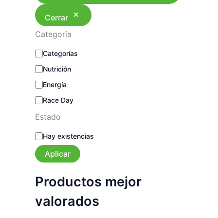
Cerrar
Categoría
C
Categorías
a
Nutrición
t
e
Energía
g
o
Race Day
r
Estado
í
a
E
Hay existencias
s
t
Aplicar
a
d
Productos mejor
o
valorados