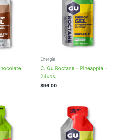
Energía
Chocolate
C. Gu Roctane – Pineapple –
24uds.
$
96,00