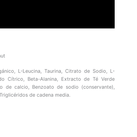
nut
ánico, L-Leucina, Taurina, Citrato de Sodio, L-
do Cítrico, Beta-Alanina, Extracto de Té Verde
uro de calcio, Benzoato de sodio (conservante),
Triglicéridos de cadena media.