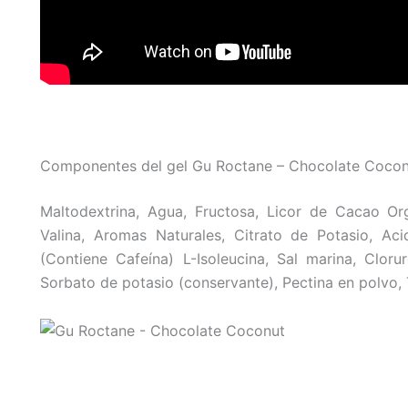
Componentes del gel Gu Roctane – Chocolate Coco
Maltodextrina, Agua, Fructosa, Licor de Cacao Org
Valina, Aromas Naturales, Citrato de Potasio, Aci
(Contiene Cafeína) L-Isoleucina, Sal marina, Clor
Sorbato de potasio (conservante), Pectina en polvo, 