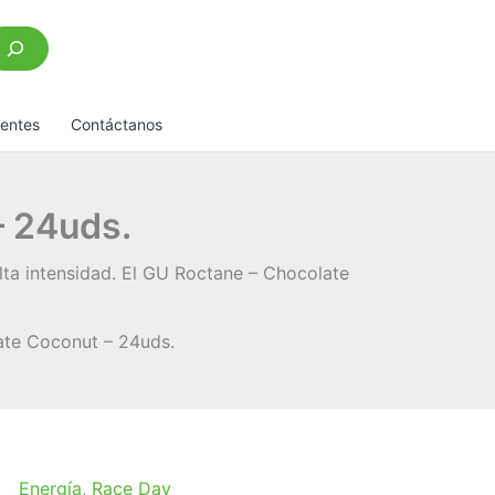
scar
uentes
Contáctanos
– 24uds.
ta intensidad. El GU Roctane – Chocolate
ate Coconut – 24uds.
Energía
,
Race Day