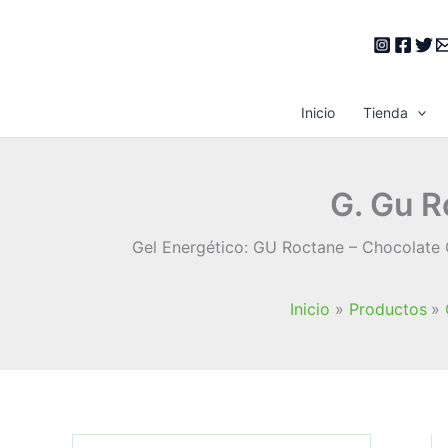
Ir
al
contenido
Inicio
Tienda
G. Gu R
Gel Energético: GU Roctane – Chocolate 
Inicio
Productos
B