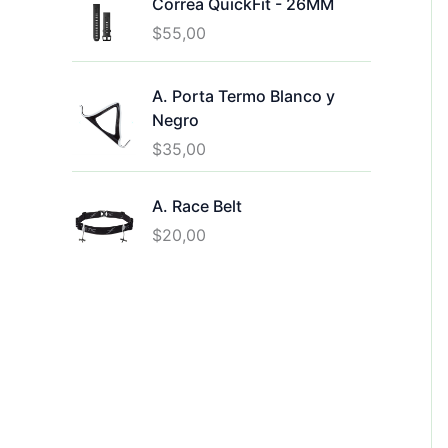
Correa QuickFit - 26MM
$
55,00
A. Porta Termo Blanco y
Negro
$
35,00
A. Race Belt
$
20,00