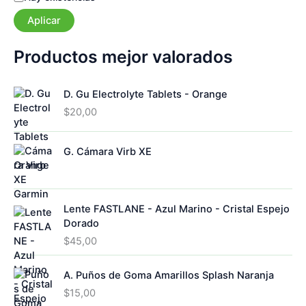
s
r
Aplicar
t
í
a
a
d
Productos mejor valorados
o
D. Gu Electrolyte Tablets - Orange
$
20,00
G. Cámara Virb XE
Lente FASTLANE - Azul Marino - Cristal Espejo
Dorado
$
45,00
A. Puños de Goma Amarillos Splash Naranja
$
15,00