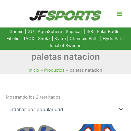
Ir
al
contenido
Garmin
|
GU
|
AquaSphere
|
Supacaz
| ISB |
Polar Bottle
|
Fitletic
|
TACX
|
Shokz
|
Klatre
|
Chamois Butt'r
|
HydraPak
|
Ideal of Sweden
paletas natacion
Inicio
Productos
paletas natacion
Ordenado
Mostrando los 2 resultados
por
popularidad