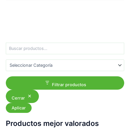
B
u
s
Categorías del producto
c
a
r
Filtrar productos
Cerrar
Aplicar
Productos mejor valorados