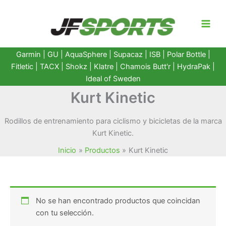
Ir
al
contenido
Garmin
|
GU
|
AquaSphere
|
Supacaz
| ISB |
Polar Bottle
|
Fitletic
|
TACX
|
Shokz
|
Klatre
|
Chamois Butt'r
|
HydraPak
|
Ideal of Sweden
Kurt Kinetic
Rodillos de entrenamiento para ciclismo y bicicletas de la marca
Kurt Kinetic.
Inicio
Productos
Kurt Kinetic
No se han encontrado productos que coincidan
con tu selección.