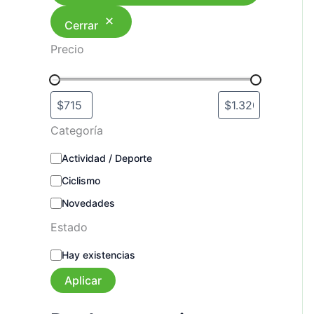
Cerrar
Precio
Categoría
C
Actividad / Deporte
a
Ciclismo
t
e
Novedades
g
o
Estado
r
E
í
Hay existencias
s
a
t
Aplicar
a
d