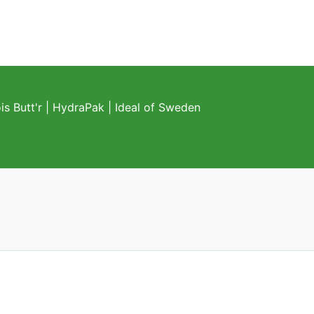
s Butt'r
|
HydraPak
|
Ideal of Sweden