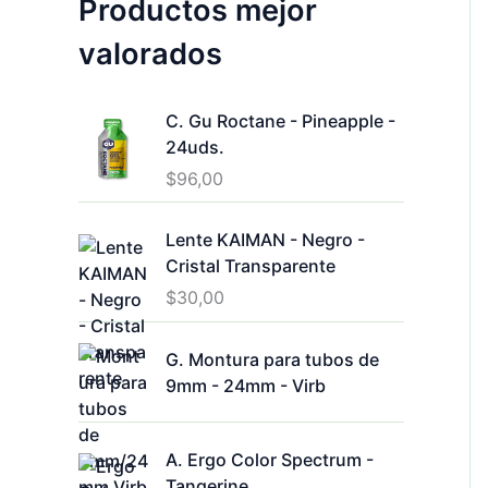
Productos mejor
o
valorados
C. Gu Roctane - Pineapple -
24uds.
$
96,00
Lente KAIMAN - Negro -
Cristal Transparente
$
30,00
G. Montura para tubos de
9mm - 24mm - Virb
A. Ergo Color Spectrum -
Tangerine