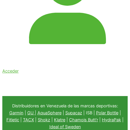
Acceder
Distribuidores en Venezuela de las marcas deportivas:
Garmin
|
GU
|
AquaSphere
|
Supacaz
| ISB |
Polar Bottle
|
Fitletic
|
TACX
|
Shokz
|
Klatre
|
Chamois Butt'r
|
HydraPak
|
Ideal of Sweden