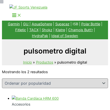
Ir
al
contenido
Garmin
|
GU
|
AquaSphere
|
Supacaz
| ISB |
Polar Bottle
|
Fitletic
|
TACX
|
Shokz
|
Klatre
|
Chamois Butt'r
|
HydraPak
|
Ideal of Sweden
pulsometro digital
Inicio
Productos
pulsometro digital
Ordenado
Mostrando los 2 resultados
por
popularidad
Accesorios