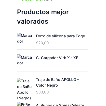
d
r
o
4
s
t
o
u
o
s
Productos mejor
5
o
d
c
d
p
s
u
t
u
valorados
r
c
o
c
o
t
s
t
d
o
Forro de silicona para Edge
o
u
s
s
$
20,00
c
t
o
G. Cargador Virb X - XE
s
Traje de Baño APOLLO -
Color Negro
$
30,00
A. Puños de Goma Celeste