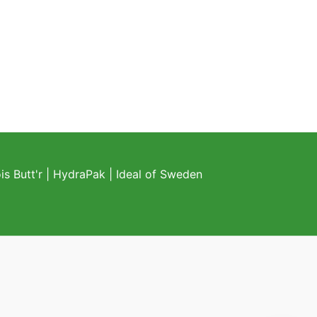
s Butt'r
|
HydraPak
|
Ideal of Sweden