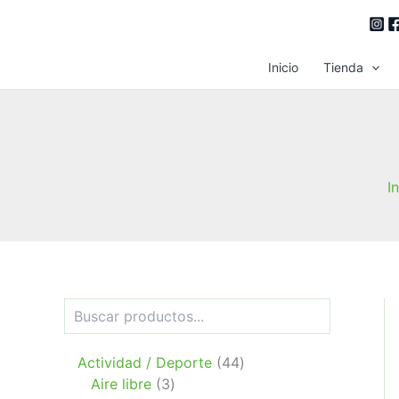
Ir
al
contenido
Inicio
Tienda
I
B
u
s
c
4
Actividad / Deporte
44
a
3
4
Aire libre
3
r