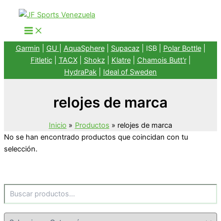
Ir
al
contenido
Garmin
|
GU
|
AquaSphere
|
Supacaz
| ISB |
Polar Bottle
|
Fitletic
|
TACX
|
Shokz
|
Klatre
|
Chamois Butt'r
|
HydraPak
|
Ideal of Sweden
relojes de marca
Inicio
Productos
relojes de marca
No se han encontrado productos que coincidan con tu
selección.
Buscar
Categorías del producto