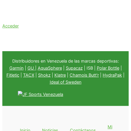
Acceder
Distribuidores en Venezuela de las marcas deportivas:
Garmin
|
GU
|
AquaSphere
|
Supacaz
| ISB |
Polar Bottle
|
Fitletic
|
TACX
|
Shokz
|
Klatre
|
Chamois Butt'r
|
HydraPak
|
Ideal of Sweden
Mi
Inicio
Noticias
Contáctanos