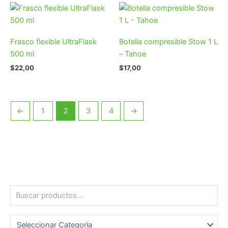
Frasco flexible UltraFlask
Botella compresible Stow 1 L
500 ml
– Tahoe
$
22,00
$
17,00
←
1
2
3
4
→
B
u
s
Categorías del producto
c