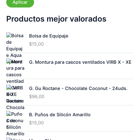
o
Aplicar
t
r
a
í
d
Productos mejor valorados
a
o
Bolsa de Equipaje
$
15,00
G. Montura para cascos ventilados VIRB X - XE
G. Gu Roctane - Chocolate Coconut - 24uds.
$
96,00
B. Puños de Silicón Amarillo
$
15,00