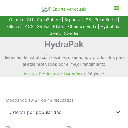
Ir
al
contenido
Garmin
|
GU
|
AquaSphere
|
Supacaz
| ISB |
Polar Bottle
|
Fitletic
|
TACX
|
Shokz
|
Klatre
|
Chamois Butt'r
|
HydraPak
|
Ideal of Sweden
HydraPak
Sistemas de hidratación flexibles diseñados y producidos para
atletas motivados por el mejor rendimiento
Inicio
Productos
HydraPak
Página 2
Ordenado
Mostrando 13–24 de 43 resultados
por
popularidad