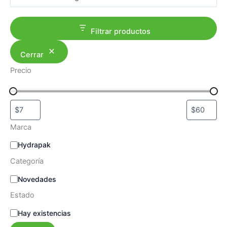
a
r
Filtrar productos
Cerrar
Precio
Marca
M
Hydrapak
a
Categoría
r
c
C
Novedades
a
a
Estado
t
e
E
Hay existencias
g
s