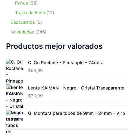
s
o
u
o
2
Puños
22
t
d
r
s
c
d
2
o
u
o
1
Trajes de Baño
12
t
u
p
s
c
d
2
o
c
r
6
Descuentos
6
t
u
p
s
t
o
p
o
c
r
2
Novedades
245
o
d
r
s
t
o
4
s
u
o
o
d
5
Productos mejor valorados
c
d
s
u
p
t
u
c
r
o
c
C. Gu Roctane - Pineapple - 24uds.
t
o
s
t
o
d
$
96,00
o
s
u
s
c
Lente KAIMAN - Negro - Cristal Transparente
t
o
$
30,00
s
G. Montura para tubos de 9mm - 24mm - Virb