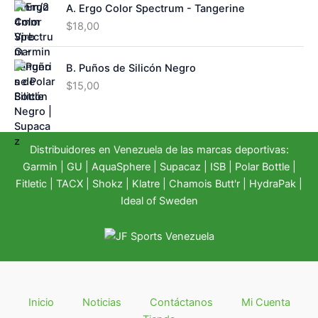
A. Ergo Color Spectrum - Tangerine
$
18,00
B. Puños de Silicón Negro
$
15,00
Distribuidores en Venezuela de las marcas deportivas:
Garmin
|
GU
|
AquaSphere
|
Supacaz
| ISB |
Polar Bottle
|
Fitletic
|
TACX
|
Shokz
|
Klatre
|
Chamois Butt'r
|
HydraPak
|
Ideal of Sweden
Inicio
Noticias
Contáctanos
Mi Cuenta