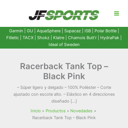
Ir
al
contenido
Garmin
|
GU
|
AquaSphere
|
Supacaz
| ISB |
Polar Bottle
|
Fitletic
|
TACX
|
Shokz
|
Klatre
|
Chamois Butt'r
|
HydraPak
|
Ideal of Sweden
Racerback Tank Top –
Black Pink
– Súper ligero y delgado – 100% Poliéster – Corte
ajustado con escote alto. – Elástico en 4 direcciones
diseñado […]
Inicio
Productos
Novedades
Racerback Tank Top – Black Pink