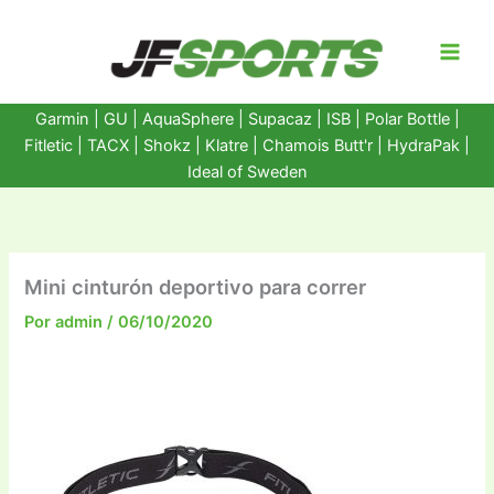
Ir
al
contenido
Garmin
|
GU
|
AquaSphere
|
Supacaz
| ISB |
Polar Bottle
|
Fitletic
|
TACX
|
Shokz
|
Klatre
|
Chamois Butt'r
|
HydraPak
|
Ideal of Sweden
Mini cinturón deportivo para correr
Por
admin
/
06/10/2020