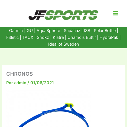
Ir
al
contenido
Garmin
|
GU
|
AquaSphere
|
Supacaz
| ISB |
Polar Bottle
|
Fitletic
|
TACX
|
Shokz
|
Klatre
|
Chamois Butt'r
|
HydraPak
|
Ideal of Sweden
CHRONOS
Por
admin
/
01/06/2021