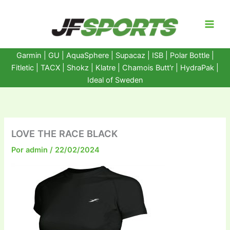
Ir
al
contenido
Garmin
|
GU
|
AquaSphere
|
Supacaz
| ISB |
Polar Bottle
|
Fitletic
|
TACX
|
Shokz
|
Klatre
|
Chamois Butt'r
|
HydraPak
|
Ideal of Sweden
LOVE THE RACE BLACK
Por
admin
/
22/02/2024