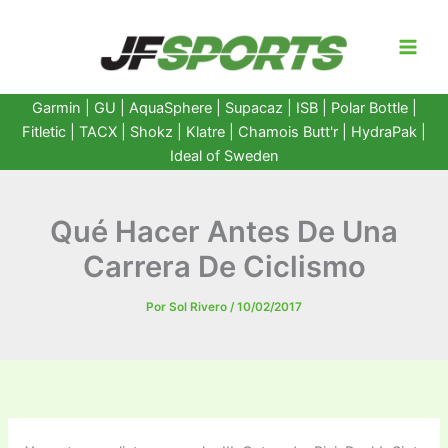
Ir
al
contenido
Garmin
|
GU
|
AquaSphere
|
Supacaz
| ISB |
Polar Bottle
|
Fitletic
|
TACX
|
Shokz
|
Klatre
|
Chamois Butt'r
|
HydraPak
|
Ideal of Sweden
Qué Hacer Antes De Una
Carrera De Ciclismo
Por
Sol Rivero
/
10/02/2017