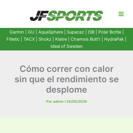
Ir
al
contenido
Garmin
|
GU
|
AquaSphere
|
Supacaz
| ISB |
Polar Bottle
|
Fitletic
|
TACX
|
Shokz
|
Klatre
|
Chamois Butt'r
|
HydraPak
|
Ideal of Sweden
Cómo correr con calor
sin que el rendimiento se
desplome
Por
admin
/
24/06/2026