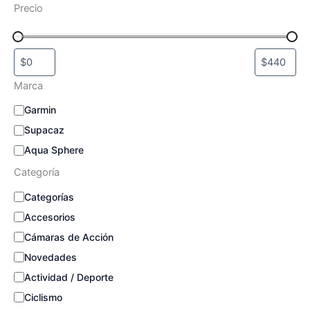
Precio
Marca
M
Garmin
a
Supacaz
r
c
Aqua Sphere
a
Categoría
C
Categorías
a
Accesorios
t
e
Cámaras de Acción
g
Novedades
o
Actividad / Deporte
r
í
Ciclismo
a