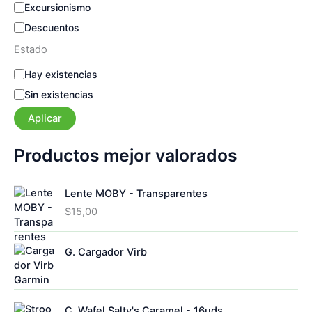
Excursionismo
Descuentos
Estado
E
Hay existencias
s
Sin existencias
t
a
Aplicar
d
o
Productos mejor valorados
Lente MOBY - Transparentes
$
15,00
G. Cargador Virb
C. Wafel Salty's Caramel - 16uds.