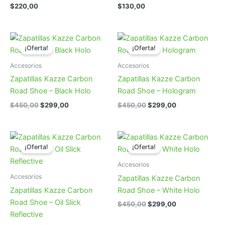
$
220,00
$
130,00
¡Oferta!
¡Oferta!
Accesorios
Accesorios
Zapatillas Kazze Carbon
Zapatillas Kazze Carbon
Road Shoe – Black Holo
Road Shoe – Hologram
El
El
El
El
$
450,00
$
299,00
$
450,00
$
299,00
precio
precio
precio
precio
original
actual
original
actual
era:
es:
era:
es:
$450,00.
$299,00.
$450,00.
$299,00.
¡Oferta!
¡Oferta!
Accesorios
Accesorios
Zapatillas Kazze Carbon
Zapatillas Kazze Carbon
Road Shoe – White Holo
Road Shoe – Oil Slick
El
El
$
450,00
$
299,00
precio
precio
Reflective
original
actual