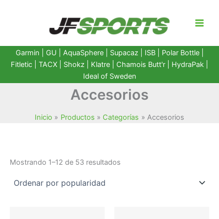
Ir
al
contenido
Garmin
|
GU
|
AquaSphere
|
Supacaz
| ISB |
Polar Bottle
|
Fitletic
|
TACX
|
Shokz
|
Klatre
|
Chamois Butt'r
|
HydraPak
|
Ideal of Sweden
Accesorios
Inicio
Productos
Categorías
Accesorios
Ordenado
Mostrando 1–12 de 53 resultados
por
popularidad