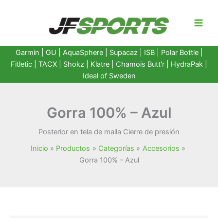
Ir
al
contenido
Garmin
|
GU
|
AquaSphere
|
Supacaz
| ISB |
Polar Bottle
|
Fitletic
|
TACX
|
Shokz
|
Klatre
|
Chamois Butt'r
|
HydraPak
|
Ideal of Sweden
Gorra 100% – Azul
Posterior en tela de malla Cierre de presión
Inicio
Productos
Categorías
Accesorios
Gorra 100% – Azul