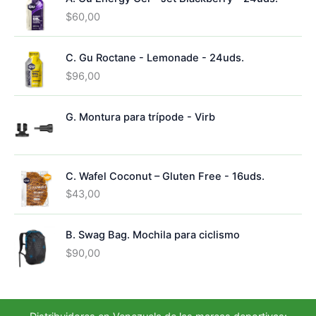
s
t
o
d
$
60,00
o
s
u
s
c
C. Gu Roctane - Lemonade - 24uds.
t
o
$
96,00
s
G. Montura para trípode - Virb
C. Wafel Coconut – Gluten Free - 16uds.
$
43,00
B. Swag Bag. Mochila para ciclismo
$
90,00