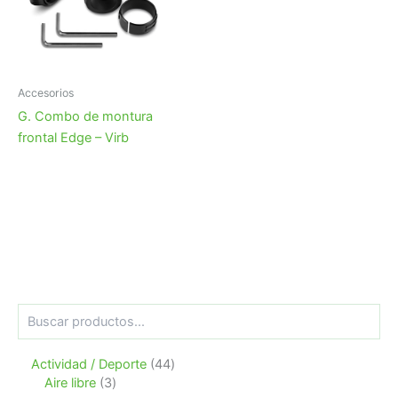
Accesorios
G. Combo de montura
frontal Edge – Virb
B
u
s
4
Actividad / Deporte
44
c
3
4
a
Aire libre
3