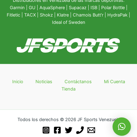
Distribuidores en Venezuela de las marcas deportivas:
Garmin
|
GU
|
AquaSphere
|
Supacaz
| ISB |
Polar Bottle
|
Fitletic
|
TACX
|
Shokz
|
Klatre
|
Chamois Butt'r
|
HydraPak
|
Ideal of Sweden
Inicio
Noticias
Contáctanos
Mi Cuenta
Tienda
Todos los derechos © 2026 JF Sports Venezuela