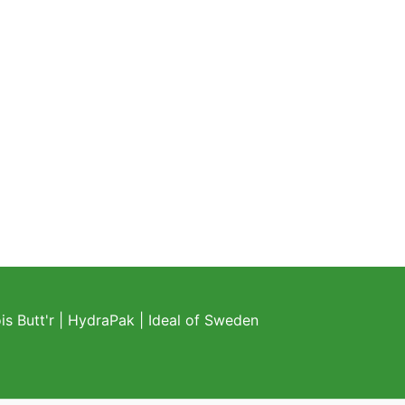
s Butt'r
|
HydraPak
|
Ideal of Sweden