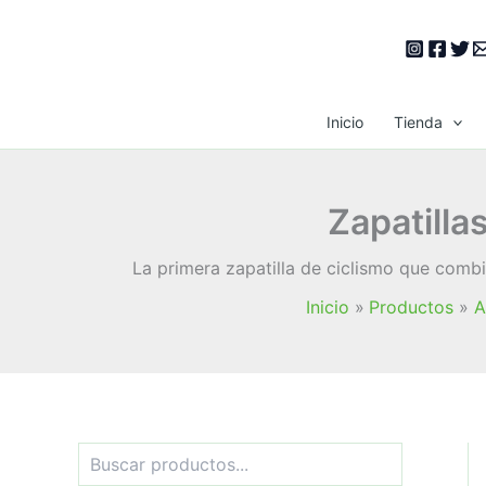
Ir
al
contenido
Inicio
Tienda
Zapatilla
La primera zapatilla de ciclismo que combi
Inicio
Productos
A
B
u