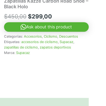
Zapatillas Kazze Carbon Road Shoe –
Black Holo
El
El
$
450,00
$
299,00
precio
precio
Ask about this product
original
actual
Categorías:
Accesorios
,
Ciclismo
,
Descuentos
Etiquetas:
accesorios de ciclismo
,
Supacaz
,
era:
es:
zapatillas de ciclismo
,
zapatos deportivos
$450,00.
$299,00.
Marca:
Supacaz