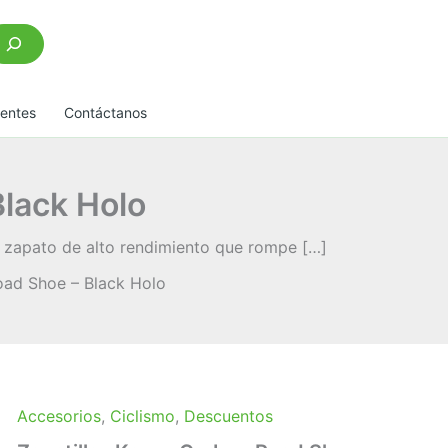
scar
uentes
Contáctanos
Black Holo
el zapato de alto rendimiento que rompe […]
oad Shoe – Black Holo
Accesorios
,
Ciclismo
,
Descuentos