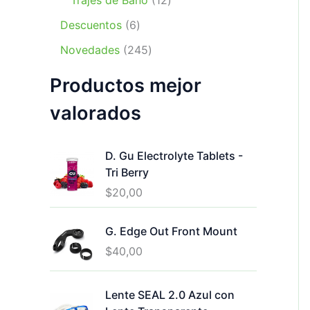
Trajes de Baño
12
p
t
u
c
s
d
2
r
6
o
c
Descuentos
6
t
u
p
o
p
s
t
2
o
c
r
Novedades
245
d
r
o
4
s
t
o
u
o
s
Productos mejor
5
o
d
c
d
p
s
u
t
u
valorados
r
c
o
c
o
t
s
t
d
o
D. Gu Electrolyte Tablets -
o
u
s
Tri Berry
s
c
$
20,00
t
o
G. Edge Out Front Mount
s
$
40,00
Lente SEAL 2.0 Azul con