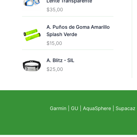
Lente Transparente
$
35,00
A. Puños de Goma Amarillo
Splash Verde
$
15,00
A. Blitz - SIL
$
25,00
Garmin
|
GU
|
AquaSphere
|
Supacaz