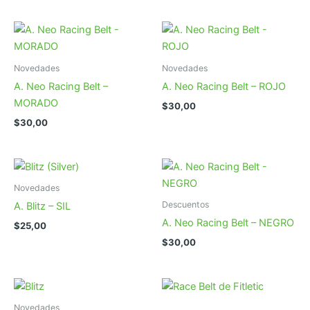
original
actual
era:
es:
$30,00.
$20,00.
Novedades
Novedades
A. Neo Racing Belt –
A. Neo Racing Belt – ROJO
MORADO
$
30,00
$
30,00
Novedades
Descuentos
A. Blitz – SIL
A. Neo Racing Belt – NEGRO
$
25,00
$
30,00
Novedades