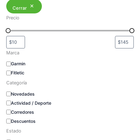
Cerrar
Precio
Marca
M
Garmin
a
Fitletic
r
c
Categoría
a
C
Novedades
a
Actividad / Deporte
t
e
Corredores
g
Descuentos
o
r
Estado
í