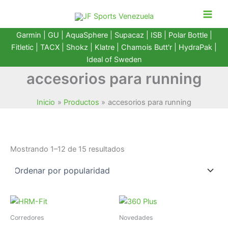
Ir
al
contenido
Garmin
|
GU
|
AquaSphere
|
Supacaz
| ISB |
Polar Bottle
|
Fitletic
|
TACX
|
Shokz
|
Klatre
|
Chamois Butt'r
|
HydraPak
|
Ideal of Sweden
accesorios para running
Inicio
Productos
accesorios para running
Ordenado
Mostrando 1–12 de 15 resultados
por
popularidad
Corredores
Novedades