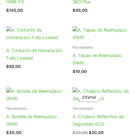
HRM-Fit
360 Plus
$
145,00
$
45,00
Novedades
A. Cinturón de Hidratación
A. Tapas de Reemplazo
Fully Loaded
(PAR)
$
55,00
$
10,00
¡Oferta!
Novedades
Novedades
A. Botella de Reemplazo
A. Chaleco Reflectivo de
(PAR)
Seguridad GLO
El
El
$
30,00
$
30,00
$
20,00
precio
precio