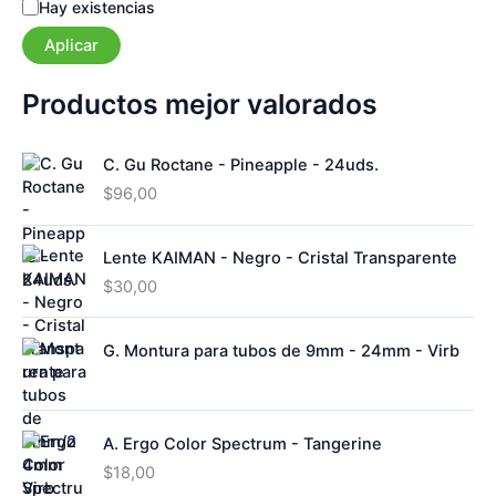
E
Hay existencias
a
s
Aplicar
t
a
d
Productos mejor valorados
o
C. Gu Roctane - Pineapple - 24uds.
$
96,00
Lente KAIMAN - Negro - Cristal Transparente
$
30,00
G. Montura para tubos de 9mm - 24mm - Virb
A. Ergo Color Spectrum - Tangerine
$
18,00