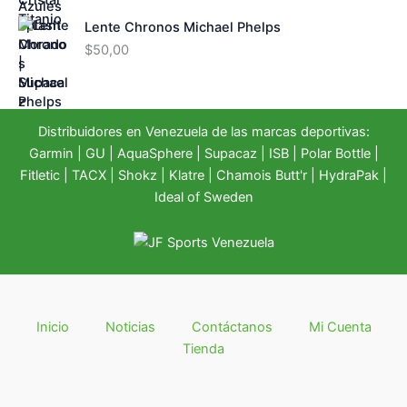
Lente Chronos Michael Phelps
$
50,00
Distribuidores en Venezuela de las marcas deportivas:
Garmin
|
GU
|
AquaSphere
|
Supacaz
| ISB |
Polar Bottle
|
Fitletic
|
TACX
|
Shokz
|
Klatre
|
Chamois Butt'r
|
HydraPak
|
Ideal of Sweden
Inicio
Noticias
Contáctanos
Mi Cuenta
Tienda