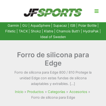
Ir
al
contenido
Garmin
|
GU
|
AquaSphere
|
Supacaz
| ISB |
Polar Bottle
|
Fitletic
|
TACX
|
Shokz
|
Klatre
|
Chamois Butt'r
|
HydraPak
|
Ideal of Sweden
Forro de silicona para
Edge
Forro de silicona para Edge 800 / 810 Protege la
unidad Edge con estas fundas de silicona
adaptables y extraíbles. […]
Inicio
Productos
Categorías
Accesorios
Forro de silicona para Edge