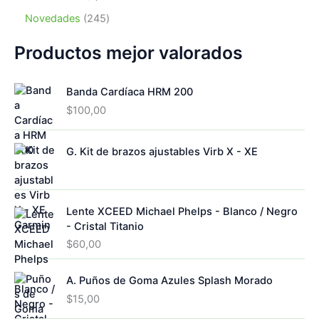
t
u
p
s
t
o
p
o
c
r
2
Novedades
245
o
d
r
s
t
o
4
s
u
o
o
d
5
Productos mejor valorados
c
d
s
u
p
t
u
c
r
o
c
Banda Cardíaca HRM 200
t
o
s
t
o
d
$
100,00
o
s
u
s
c
G. Kit de brazos ajustables Virb X - XE
t
o
s
Lente XCEED Michael Phelps - Blanco / Negro
- Cristal Titanio
$
60,00
A. Puños de Goma Azules Splash Morado
$
15,00