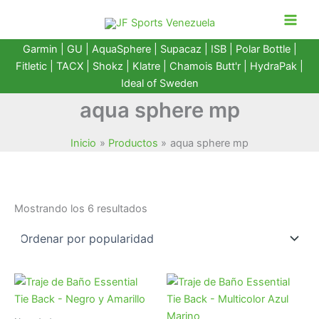
Ir
al
contenido
Garmin
|
GU
|
AquaSphere
|
Supacaz
| ISB |
Polar Bottle
|
Fitletic
|
TACX
|
Shokz
|
Klatre
|
Chamois Butt'r
|
HydraPak
|
Ideal of Sweden
aqua sphere mp
Inicio
Productos
aqua sphere mp
Ordenado
Mostrando los 6 resultados
por
popularidad