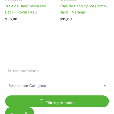
Traje de Baño Mesa Mid
Traje de Baño Splice Comp
Back – Royal / Azul
Back – Naranja
$
35,00
$
35,00
B
u
s
Categorías del producto
c
a
r
Filtrar productos