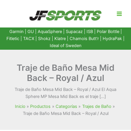
Ir
al
contenido
Garmin
|
GU
|
AquaSphere
|
Supacaz
| ISB |
Polar Bottle
|
Fitletic
|
TACX
|
Shokz
|
Klatre
|
Chamois Butt'r
|
HydraPak
|
Ideal of Sweden
Traje de Baño Mesa Mid
Back – Royal / Azul
Traje de Baño Mesa Mid Back – Royal / Azul El Aqua
Sphere MP Mesa Mid Back es el traje […]
Inicio
Productos
Categorías
Trajes de Baño
Traje de Baño Mesa Mid Back – Royal / Azul