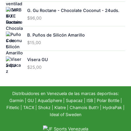
G. Gu Roctane - Chocolate Coconut - 24uds.
$
96,00
B. Puños de Silicón Amarillo
$
15,00
Visera GU
$
25,00
Distribuidores en Venezuela de las marcas deportivas:
Garmin
|
GU
|
AquaSphere
|
Supacaz
| ISB |
Polar Bottle
|
Fitletic
|
TACX
|
Shokz
|
Klatre
|
Chamois Butt'r
|
HydraPak
|
Ideal of Sweden