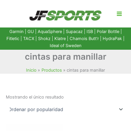
Ir
al
contenido
Garmin
|
GU
|
AquaSphere
|
Supacaz
| ISB |
Polar Bottle
|
Fitletic
|
TACX
|
Shokz
|
Klatre
|
Chamois Butt'r
|
HydraPak
|
Ideal of Sweden
cintas para manillar
Inicio
Productos
cintas para manillar
Mostrando el único resultado