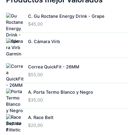
c
d
s
u
p
t
u
c
r
o
c
C. Gu Roctane Energy Drink - Grape
t
o
s
t
o
d
$
45,00
o
s
u
s
c
G. Cámara Virb
t
o
s
Correa QuickFit - 26MM
$
55,00
A. Porta Termo Blanco y Negro
$
35,00
A. Race Belt
$
20,00