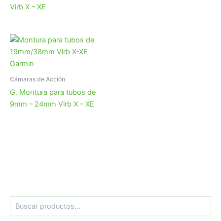
Virb X – XE
Cámaras de Acción
G. Montura para tubos de
9mm – 24mm Virb X – XE
B
u
s