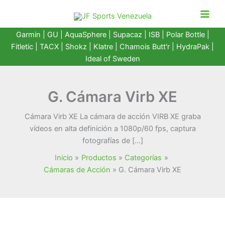
Ir
al
contenido
Garmin
|
GU
|
AquaSphere
|
Supacaz
| ISB |
Polar Bottle
|
Fitletic
|
TACX
|
Shokz
|
Klatre
|
Chamois Butt'r
|
HydraPak
|
Ideal of Sweden
G. Cámara Virb XE
Cámara Virb XE La cámara de acción VIRB XE graba
vídeos en alta definición a 1080p/60 fps, captura
fotografías de […]
Inicio
Productos
Categorías
Cámaras de Acción
G. Cámara Virb XE