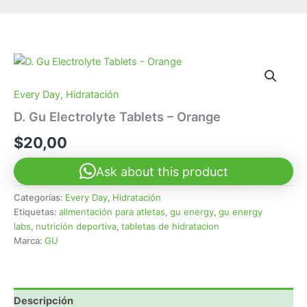
Every Day
,
Hidratación
D. Gu Electrolyte Tablets – Orange
$
20,00
Ask about this product
Categorías:
Every Day
,
Hidratación
Etiquetas:
alimentación para atletas
,
gu energy
,
gu energy
labs
,
nutrición deportiva
,
tabletas de hidratacion
Marca:
GU
Descripción