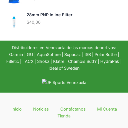
o
a
r
c
i
t
28mm PNP Inline Filter
g
u
$
40,00
i
a
n
l
a
e
l
s
Distribuidores en Venezuela de las marcas deportivas:
e
:
r
$
Garmin
|
GU
|
AquaSphere
|
Supacaz
| ISB |
Polar Bottle
|
a
2
Fitletic
|
TACX
|
Shokz
|
Klatre
|
Chamois Butt'r
|
HydraPak
|
:
9
Ideal of Sweden
$
9
4
,
5
0
0
0
,
.
0
0
Inicio
Noticias
Contáctanos
Mi Cuenta
.
Tienda