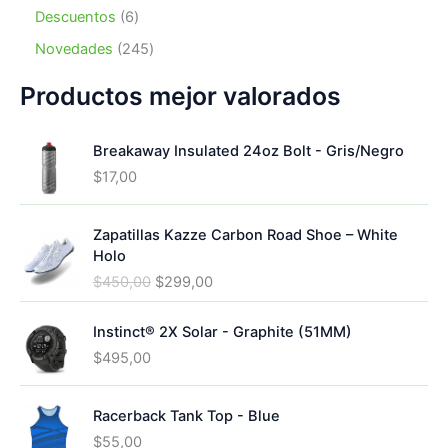
s
c
d
2
o
c
r
6
Descuentos
6
t
u
p
s
t
o
p
o
c
r
2
Novedades
245
o
d
r
s
t
o
4
s
u
o
o
d
5
Productos mejor valorados
c
d
s
u
p
t
u
c
r
o
c
Breakaway Insulated 24oz Bolt - Gris/Negro
t
o
s
t
o
d
$
17,00
o
s
u
s
c
Zapatillas Kazze Carbon Road Shoe – White
t
Holo
o
s
E
E
$
450,00
$
299,00
l
l
p
p
Instinct® 2X Solar - Graphite (51MM)
r
r
$
495,00
e
e
c
c
i
i
Racerback Tank Top - Blue
o
o
$
55,00