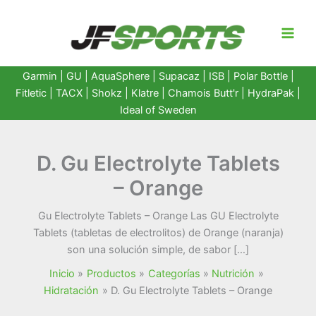
Ir
al
contenido
Garmin
|
GU
|
AquaSphere
|
Supacaz
| ISB |
Polar Bottle
|
Fitletic
|
TACX
|
Shokz
|
Klatre
|
Chamois Butt'r
|
HydraPak
|
Ideal of Sweden
D. Gu Electrolyte Tablets
– Orange
Gu Electrolyte Tablets – Orange Las GU Electrolyte
Tablets (tabletas de electrolitos) de Orange (naranja)
son una solución simple, de sabor […]
Inicio
Productos
Categorías
Nutrición
Hidratación
D. Gu Electrolyte Tablets – Orange