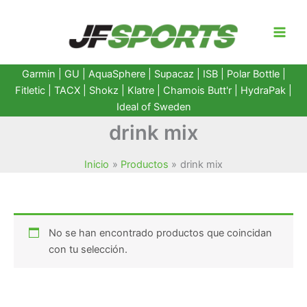
Ir
al
contenido
Garmin
|
GU
|
AquaSphere
|
Supacaz
| ISB |
Polar Bottle
|
Fitletic
|
TACX
|
Shokz
|
Klatre
|
Chamois Butt'r
|
HydraPak
|
Ideal of Sweden
drink mix
Inicio
Productos
drink mix
No se han encontrado productos que coincidan
con tu selección.