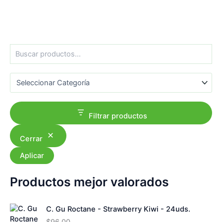
B
u
s
Categorías del producto
c
a
r
Filtrar productos
Cerrar
Aplicar
Productos mejor valorados
C. Gu Roctane - Strawberry Kiwi - 24uds.