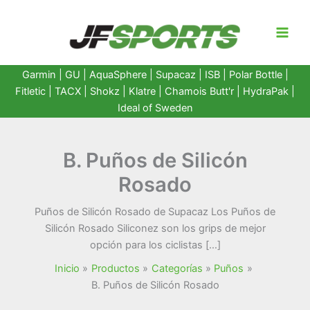
Ir
al
contenido
Garmin
|
GU
|
AquaSphere
|
Supacaz
| ISB |
Polar Bottle
|
Fitletic
|
TACX
|
Shokz
|
Klatre
|
Chamois Butt'r
|
HydraPak
|
Ideal of Sweden
B. Puños de Silicón
Rosado
Puños de Silicón Rosado de Supacaz Los Puños de
Silicón Rosado Siliconez son los grips de mejor
opción para los ciclistas […]
Inicio
Productos
Categorías
Puños
B. Puños de Silicón Rosado