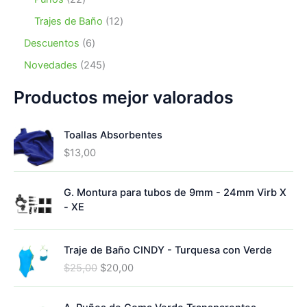
t
d
r
s
c
d
2
o
u
o
1
Trajes de Baño
12
t
u
p
s
c
d
2
o
c
r
6
Descuentos
6
t
u
p
s
t
o
p
o
c
r
2
Novedades
245
o
d
r
s
t
o
4
s
u
o
o
d
5
Productos mejor valorados
c
d
s
u
p
t
u
c
r
o
c
Toallas Absorbentes
t
o
s
t
o
d
$
13,00
o
s
u
s
c
G. Montura para tubos de 9mm - 24mm Virb X
t
- XE
o
s
Traje de Baño CINDY - Turquesa con Verde
E
E
$
25,00
$
20,00
l
l
p
p