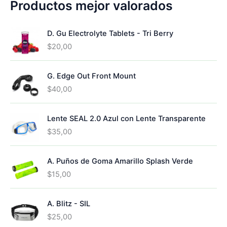
d
Productos mejor valorados
a
o
D. Gu Electrolyte Tablets - Tri Berry
$
20,00
G. Edge Out Front Mount
$
40,00
Lente SEAL 2.0 Azul con Lente Transparente
$
35,00
A. Puños de Goma Amarillo Splash Verde
$
15,00
A. Blitz - SIL
$
25,00