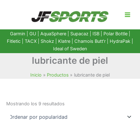
Ir
al
contenido
Garmin
|
GU
|
AquaSphere
|
Supacaz
| ISB |
Polar Bottle
|
Fitletic
|
TACX
|
Shokz
|
Klatre
|
Chamois Butt'r
|
HydraPak
|
Ideal of Sweden
lubricante de piel
Inicio
Productos
lubricante de piel
Ordenado
Mostrando los 9 resultados
por
popularidad