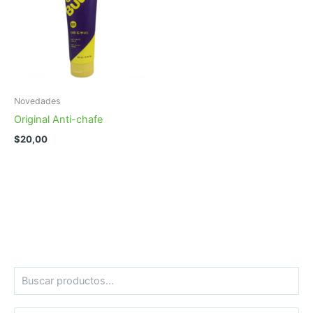
Novedades
Original Anti-chafe
$
20,00
B
u
s