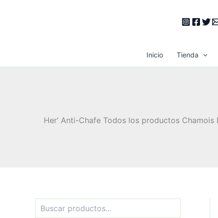
Ir
al
contenido
Inicio
Tienda
Her’ Anti-Chafe Todos los productos Chamois B
B
u