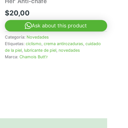
Her’ Anti-chafe
$
20,00
Ask about this product
Categoría:
Novedades
Etiquetas:
ciclismo
,
crema antirozaduras
,
cuidado
de la piel
,
lubricante de piel
,
novedades
Marca:
Chamois Butt’r