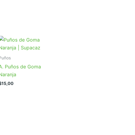
Puños
A. Puños de Goma
Naranja
$
15,00