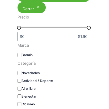
Cerrar
Precio
Marca
M
Garmin
a
Categoría
r
c
C
Novedades
a
a
Actividad / Deporte
t
e
Aire libre
g
o
Bienestar
r
Ciclismo
í