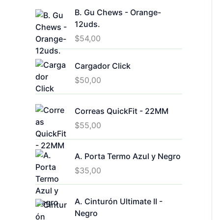
B. Gu Chews - Orange-
12uds.
$
54,00
Cargador Click
$
50,00
Correas QuickFit - 22MM
$
55,00
A. Porta Termo Azul y Negro
$
35,00
A. Cinturón Ultimate II -
Negro