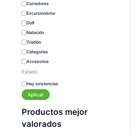
a
Corredores
Excursionismo
Golf
Natación
Triatlón
Categorías
Accesorios
Estado
E
Hay existencias
s
t
Aplicar
a
d
Productos mejor
o
valorados