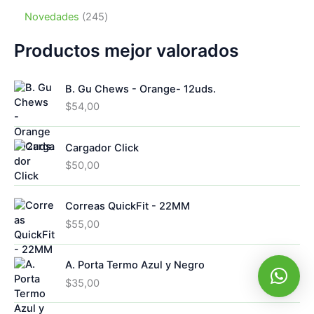
u
p
s
t
o
p
o
c
r
2
Novedades
245
o
d
r
s
t
o
4
s
u
o
o
d
5
Productos mejor valorados
c
d
s
u
p
t
u
c
r
o
c
B. Gu Chews - Orange- 12uds.
t
o
s
t
o
d
$
54,00
o
s
u
s
c
Cargador Click
t
o
$
50,00
s
Correas QuickFit - 22MM
$
55,00
A. Porta Termo Azul y Negro
$
35,00