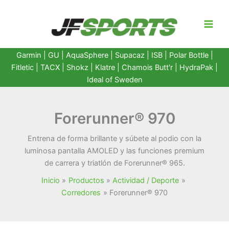
Ir
al
contenido
Garmin
|
GU
|
AquaSphere
|
Supacaz
| ISB |
Polar Bottle
|
Fitletic
|
TACX
|
Shokz
|
Klatre
|
Chamois Butt'r
|
HydraPak
|
Ideal of Sweden
Forerunner® 970
Entrena de forma brillante y súbete al podio con la
luminosa pantalla AMOLED y las funciones premium
de carrera y triatlón de Forerunner® 965.
Inicio
Productos
Actividad / Deporte
Corredores
Forerunner® 970