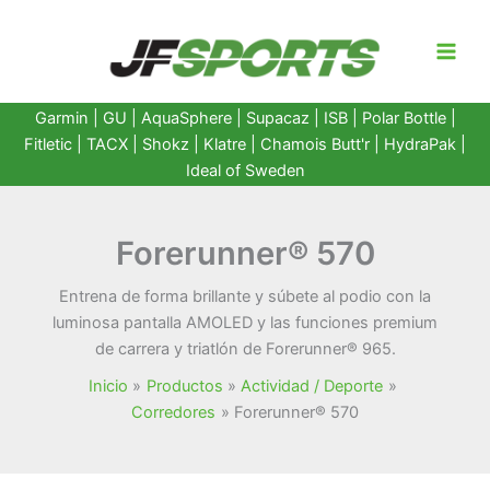
Ir
al
contenido
Garmin
|
GU
|
AquaSphere
|
Supacaz
| ISB |
Polar Bottle
|
Fitletic
|
TACX
|
Shokz
|
Klatre
|
Chamois Butt'r
|
HydraPak
|
Ideal of Sweden
Forerunner® 570
Entrena de forma brillante y súbete al podio con la
luminosa pantalla AMOLED y las funciones premium
de carrera y triatlón de Forerunner® 965.
Inicio
Productos
Actividad / Deporte
Corredores
Forerunner® 570