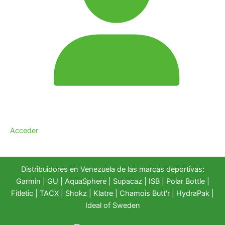
Acceder
Distribuidores en Venezuela de las marcas deportivas:
Garmin
|
GU
|
AquaSphere
|
Supacaz
| ISB |
Polar Bottle
|
Fitletic
|
TACX
|
Shokz
|
Klatre
|
Chamois Butt'r
|
HydraPak
|
Ideal of Sweden