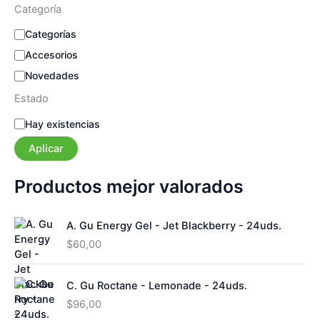
Categoría
C
Categorías
a
Accesorios
t
e
Novedades
g
Estado
o
r
E
Hay existencias
í
s
a
Aplicar
t
a
d
Productos mejor valorados
o
A. Gu Energy Gel - Jet Blackberry - 24uds.
$
60,00
C. Gu Roctane - Lemonade - 24uds.
$
96,00