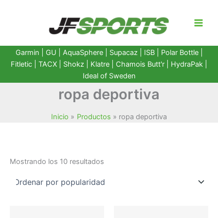
Ir
al
contenido
Garmin
|
GU
|
AquaSphere
|
Supacaz
| ISB |
Polar Bottle
|
Fitletic
|
TACX
|
Shokz
|
Klatre
|
Chamois Butt'r
|
HydraPak
|
Ideal of Sweden
ropa deportiva
Inicio
Productos
ropa deportiva
Ordenado
Mostrando los 10 resultados
por
popularidad