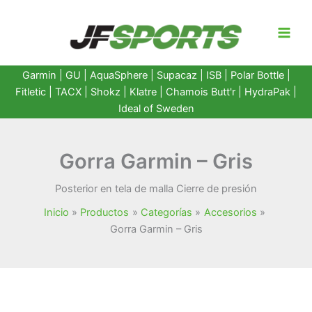
Ir
al
contenido
Garmin
|
GU
|
AquaSphere
|
Supacaz
| ISB |
Polar Bottle
|
Fitletic
|
TACX
|
Shokz
|
Klatre
|
Chamois Butt'r
|
HydraPak
|
Ideal of Sweden
Gorra Garmin – Gris
Posterior en tela de malla Cierre de presión
Inicio
Productos
Categorías
Accesorios
Gorra Garmin – Gris