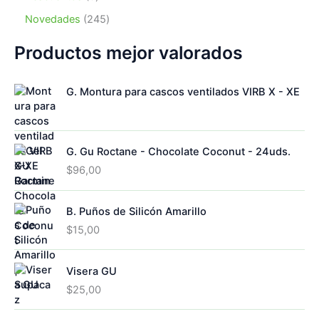
t
u
p
s
t
o
p
o
c
r
2
Novedades
245
o
d
r
s
t
o
4
s
u
o
o
d
5
Productos mejor valorados
c
d
s
u
p
t
u
c
r
o
c
G. Montura para cascos ventilados VIRB X - XE
t
o
s
t
o
d
o
s
u
s
c
G. Gu Roctane - Chocolate Coconut - 24uds.
t
o
$
96,00
s
B. Puños de Silicón Amarillo
$
15,00
Visera GU
$
25,00