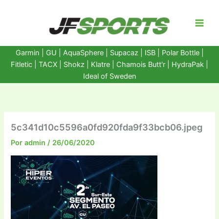
Ir
al
contenido
Garmin
|
GU
|
AquaSphere
|
Supacaz
| ISB |
Polar Bottle
|
Fitletic
|
TACX
|
Shokz
|
Klatre
|
Chamois Butt'r
|
HydraPak
|
Ideal of Sweden
5c341d10c5596a0fd920fda9f33bcb06.jpeg
Por
admin
/
26/06/2020