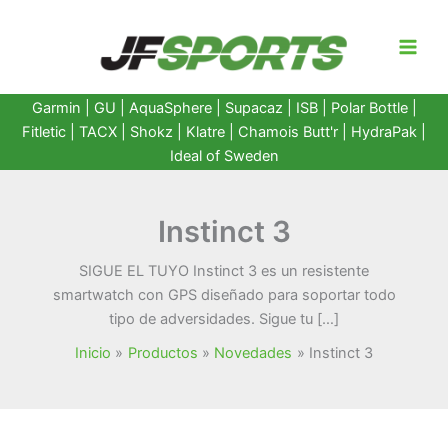
Ir
al
contenido
Garmin
|
GU
|
AquaSphere
|
Supacaz
| ISB |
Polar Bottle
|
Fitletic
|
TACX
|
Shokz
|
Klatre
|
Chamois Butt'r
|
HydraPak
|
Ideal of Sweden
Instinct 3
SIGUE EL TUYO Instinct 3 es un resistente
smartwatch con GPS diseñado para soportar todo
tipo de adversidades. Sigue tu […]
Inicio
Productos
Novedades
Instinct 3