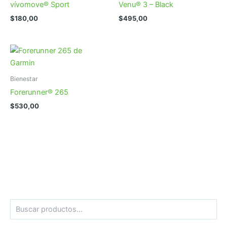
vívomove® Sport
Venu® 3 – Black
$
180,00
$
495,00
Bienestar
Forerunner® 265
$
530,00
B
u
s