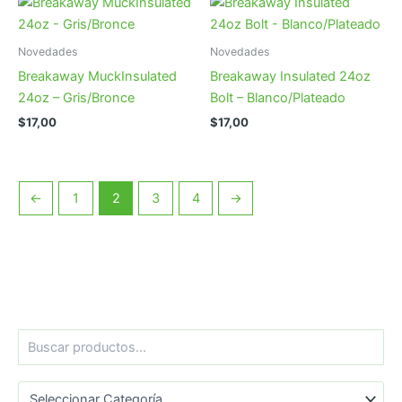
Novedades
Novedades
Breakaway MuckInsulated
Breakaway Insulated 24oz
24oz – Gris/Bronce
Bolt – Blanco/Plateado
$
17,00
$
17,00
←
1
2
3
4
→
B
u
s
Categorías del producto
c