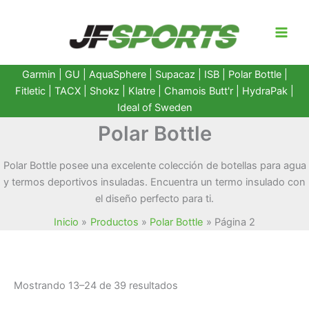
Ir
al
contenido
Garmin
|
GU
|
AquaSphere
|
Supacaz
| ISB |
Polar Bottle
|
Fitletic
|
TACX
|
Shokz
|
Klatre
|
Chamois Butt'r
|
HydraPak
|
Ideal of Sweden
Polar Bottle
Polar Bottle posee una excelente colección de botellas para agua
y termos deportivos insuladas. Encuentra un termo insulado con
el diseño perfecto para ti.
Inicio
Productos
Polar Bottle
Página 2
Ordenado
Mostrando 13–24 de 39 resultados
por
popularidad