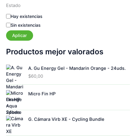
Estado
E
Hay existencias
s
Sin existencias
t
a
Aplicar
d
o
Productos mejor valorados
A. Gu Energy Gel - Mandarin Orange - 24uds.
$
60,00
Micro Fin HP
G. Cámara Virb XE - Cycling Bundle