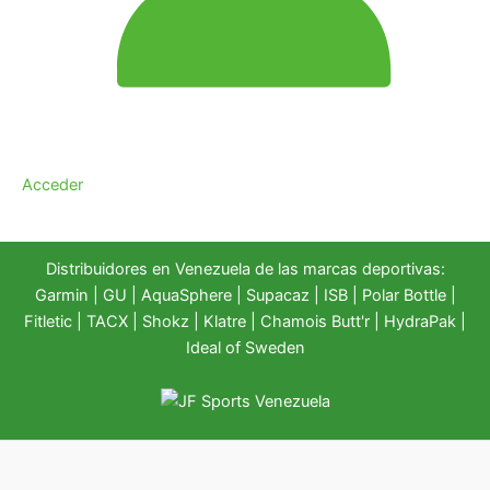
Acceder
Distribuidores en Venezuela de las marcas deportivas:
Garmin
|
GU
|
AquaSphere
|
Supacaz
| ISB |
Polar Bottle
|
Fitletic
|
TACX
|
Shokz
|
Klatre
|
Chamois Butt'r
|
HydraPak
|
Ideal of Sweden