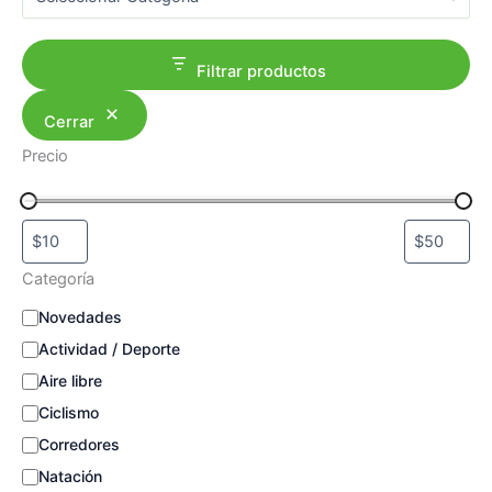
a
r
Filtrar productos
Cerrar
Precio
Categoría
C
Novedades
a
Actividad / Deporte
t
e
Aire libre
g
Ciclismo
o
Corredores
r
í
Natación
a